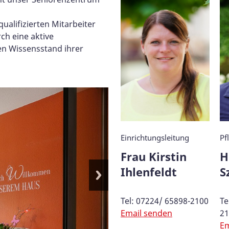
ualifizierten Mitarbeiter
ch eine aktive
en Wissensstand ihrer
Einrichtungsleitung
Pf
Frau Kirstin
H
Ihlenfeldt
S
Tel: 07224/ 65898-2100
Te
Email senden
21
Em