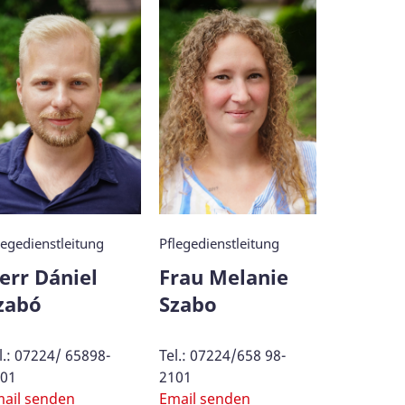
legedienstleitung
Pflegedienstleitung
Hauswirtsc
err Dániel
Frau Melanie
Frau El
zabó
Szabo
Mast
l.: 07224/ 65898-
Tel.: 07224/658 98-
Tel.: 0722
01
2101
2107
ail senden
Email senden
Email sen