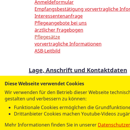
Anmeldeformular
Empfangsbestätigung vorvertragliche Inf
Interessentenanfrage
Pflegeangebote bei uns
ärztlicher Fragebogen
Pflegesätze
vorvertragliche Informationen
ASB-Leitbild
Lage, Anschrift und Kontaktdaten
Seniorenzentrum „Am Hahnbach“
Diese Webseite verwendet Cookies
Casimir-Katz-Straße 24a
Wir verwenden für den Betrieb dieser Webseite technisch
76593 Gernsbach
gestalten und verbessern zu können:
Funktionale Cookies ermöglchen die Grundfunktione
Telefon 07224 65898-0
Drittanbieter Cookies machen Youtube-Videos zugän
Telefax 07224 65898-2202
Mehr Informationen finden Sie in unserer
Datenschutze