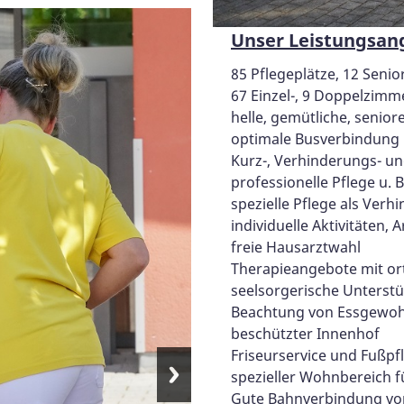
Unser Leistungsan
85 Pflegeplätze, 12 Sen
67 Einzel-, 9 Doppelzimm
helle, gemütliche, senio
optimale Busverbindung
Kurz-, Verhinderungs- un
professionelle Pflege u. 
spezielle Pflege als Ver
individuelle Aktivitäten,
freie Hausarztwahl
Therapieangebote mit or
seelsorgerische Unterst
Beachtung von Essgewoh
beschützter Innenhof
Friseurservice und Fußpf
spezieller Wohnbereich
Gute Bahnverbindung vo