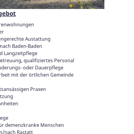
gebot
iorenwohnungen
er
rengerechte Austattung
 nach Baden-Baden
d Langzeitpflege
Betreuung, qualifiziertes Personal
hinderungs- oder Dauerpflege
 Arbeit mit der örtlichen Gemeinde
tsansässigen Praxen
ützung
nheiten
lege
 für demenzkranke Menschen
n/nach Rastatt