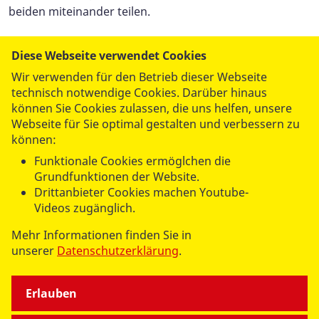
beiden miteinander teilen.
Als die Temperaturen im Laufe des Tages weiter
Diese Webseite verwendet Cookies
stiegen, hieß es schließlich Abschied nehmen. Voller
Wir verwenden für den Betrieb dieser Webseite
schöner Eindrücke, Begegnungen und gemeinsamer
technisch notwendige Cookies. Darüber hinaus
Erinnerungen traten Tobias, Silvia und das Team des
können Sie Cookies zulassen, die uns helfen, unsere
Wünschewagens die Rückfahrt an – dankbar für einen
Webseite für Sie optimal gestalten und verbessern zu
besonderen Tag, der noch lange in Erinnerung bleiben
können:
wird.
Funktionale Cookies ermöglchen die
Grundfunktionen der Website.
Drittanbieter Cookies machen Youtube-
Videos zugänglich.
Mehr Informationen finden Sie in
unserer
Datenschutzerklärung
.
datenschutzkonform mit
Shariff
Erlauben