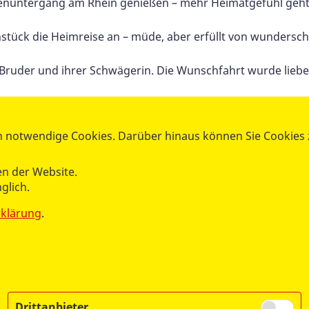
nenuntergang am Rhein genießen – mehr Heimatgefühl geh
tück die Heimreise an – müde, aber erfüllt von wunders
Bruder und ihrer Schwägerin. Die Wunschfahrt wurde liebev
 notwendige Cookies. Darüber hinaus können Sie Cookies zu
n der Website.
glich.
rklärung
.
Drittanbieter