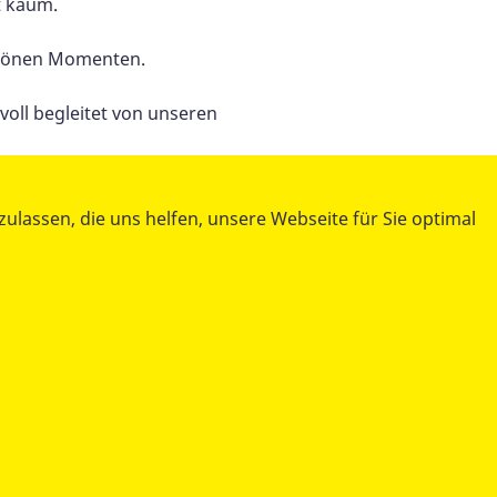
t kaum.
chönen Momenten.
oll begleitet von unseren
lassen, die uns helfen, unsere Webseite für Sie optimal
teilen
tweet
datenschutzkonform mit
Shariff