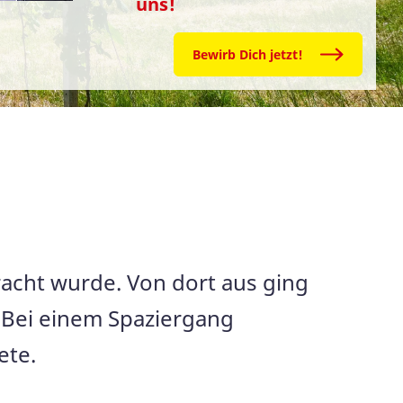
uns!
Bewirb Dich jetzt!
racht wurde. Von dort aus ging
. Bei einem Spaziergang
ete.