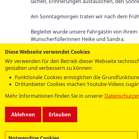
lachen, Erinnerungen austauschen, den Son
Am Sonntagmorgen traten wir nach dem Frühs
Begleitet wurde unsere Fahrgästin von ihrem 
Wunscherfüllerinnen Heike und Sandra.
Diese Webseite verwendet Cookies
Wir verwenden für den Betrieb dieser Webseite technisch
gestalten und verbessern zu können:
Per E-Mail
Funktionale Cookies ermöglchen die Grundfunktione
versenden
Drittanbieter Cookies machen Youtube-Videos zugän
Mehr Informationen finden Sie in unserer
Datenschutze
Ablehnen
Erlauben
Notwendige Cookies