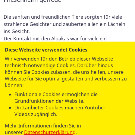
Die sanften und freundlichen Tiere sorgten für viele
strahlende Gesichter und zauberten allen ein Lächeln
ins Gesicht.
Der Kontakt mit den Alpakas war für viele ein
besonderes Erlebnis und brachte Freude und eine
Diese Webseite verwendet Cookies
willkommene Abwechslung in den Alltag. Solche
Wir verwenden für den Betrieb dieser Webseite
Momente stärken das Wohlbefinden und schaffen
technisch notwendige Cookies. Darüber hinaus
wertvolle Erinnerungen.
können Sie Cookies zulassen, die uns helfen, unsere
Ein herzliches Dankeschön an den Alpakahof
Webseite für Sie optimal gestalten und verbessern zu
Friesenheim für diesen schönen Besuch und die
können:
wunderbare Zeit mit den Alpakas!
Funktionale Cookies ermöglchen die
Grundfunktionen der Website.
Drittanbieter Cookies machen Youtube-
Videos zugänglich.
Mehr Informationen finden Sie in
unserer
Datenschutzerklärung
.