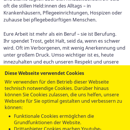
oft die stillen Held:innen des Alltags – in
Krankenhäusern, Pflegeeinrichtungen, Hospizen oder
zuhause bei pflegebedürftigen Menschen.
Eure Arbeit ist mehr als ein Beruf – sie ist Berufung.
Ihr spendet Trost, gebt Halt, seid da, wenn es schwer
wird. Oft im Verborgenen, mit wenig Anerkennung und
unter großem Druck. Umso wichtiger ist es, heute
innezuhalten und euch unseren Respekt und unsere
Dankbarkeit auszusprechen.
Diese Webseite verwendet Cookies
Wir verwenden für den Betrieb dieser Webseite
Lasst uns gemeinsam den Blick auf die Pflege richten –
technisch notwendige Cookies. Darüber hinaus
nicht nur heute, sondern jeden Tag.
können Sie Cookies zulassen, die uns helfen, unsere
Webseite für Sie optimal gestalten und verbessern zu
Ihr seid systemrelevant. Ihr seid menschlich. Ihr seid
können:
unverzichtbar.
Funktionale Cookies ermöglchen die
Grundfunktionen der Website.
Drittanbieter Cookies machen Youtube-