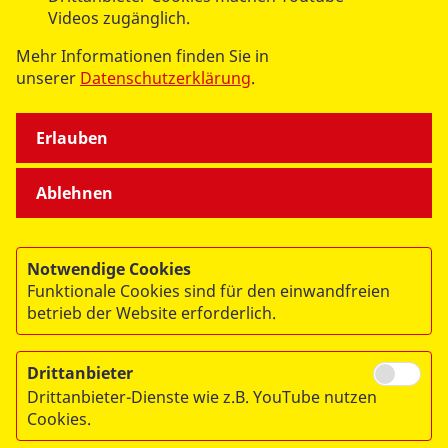
Videos zugänglich.
Mehr Informationen finden Sie in
unserer
Datenschutzerklärung
.
datenschutzkonform mit
Shariff
Erlauben
Ablehnen
Notwendige Cookies
Funktionale Cookies sind für den einwandfreien
betrieb der Website erforderlich.
© 2026 Arbeiter-Samariter-Bund Baden-Württemberg e.V.
Region Südbaden
Drittanbieter
Impressum
Drittanbieter-Dienste wie z.B. YouTube nutzen
Cookies.
Datenschutz