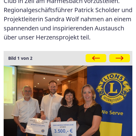
Club in Zell am Harmesbach vorzustellen.
Regionalgeschäftsführer Patrick Scholder und
Projektleiterin Sandra Wolf nahmen an einem
spannenden und inspirierenden Austausch
über unser Herzensprojekt teil.
Galerie
Bild 1 von 2