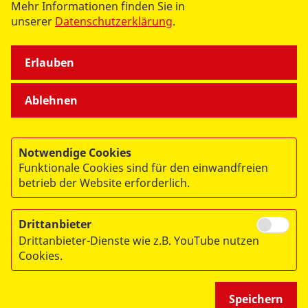
Mehr Informationen finden Sie in
unserer
Datenschutzerklärung
.
datenschutzkonform mit
Shariff
Erlauben
Ablehnen
Notwendige Cookies
Funktionale Cookies sind für den einwandfreien
betrieb der Website erforderlich.
© 2026 Arbeiter-Samariter-Bund Baden-Württemberg e.V.
Region Südbaden
Drittanbieter
Impressum
Drittanbieter-Dienste wie z.B. YouTube nutzen
Cookies.
Datenschutz
Speichern