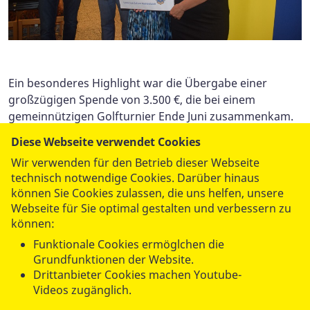
Ein besonderes Highlight war die Übergabe einer
großzügigen Spende von 3.500 €, die bei einem
gemeinnützigen Golfturnier Ende Juni zusammenkam.
Der ASB Wünschewagen erfüllt schwerstkranken
Diese Webseite verwendet Cookies
Menschen ihre letzten Herzenswünsche und
Wir verwenden für den Betrieb dieser Webseite
ermöglicht ihnen unvergessliche Momente.
technisch notwendige Cookies. Darüber hinaus
Wir sind dankbar für die Unterstützung und das
können Sie Cookies zulassen, die uns helfen, unsere
Engagement aller Beteiligten und möchten ein
Webseite für Sie optimal gestalten und verbessern zu
herzliches Dankeschön an den Lions Club und alle
können:
Unterstützer sagen!
Funktionale Cookies ermöglchen die
Grundfunktionen der Website.
Drittanbieter Cookies machen Youtube-
Videos zugänglich.