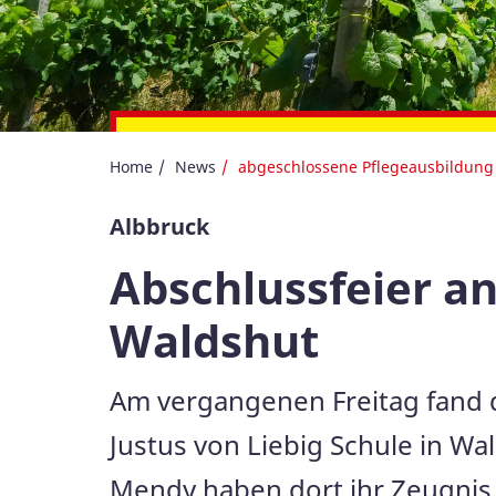
Bewirb Dich jetzt über 
Home
News
abgeschlossene Pflegeausbildung 
Albbruck
Abschlussfeier an
Waldshut
Am vergangenen Freitag fand d
Justus von Liebig Schule in Wal
Mendy haben dort ihr Zeugnis 