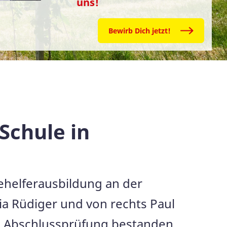
uns!
Bewirb Dich jetzt!
Schule in
ehelferausbildung an der
ulia Rüdiger und von rechts Paul
ie Abschlussprüfung bestanden.