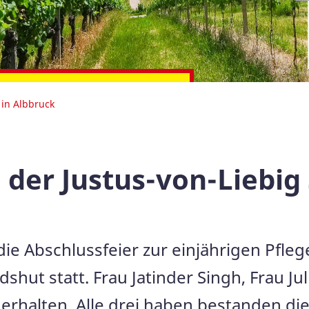
WhatsApp bei uns
in Albbruck
 der Justus-von-Liebig 
ie Abschlussfeier zur einjährigen Pfleg
dshut statt. Frau Jatinder Singh, Frau J
erhalten. Alle drei haben bestanden d